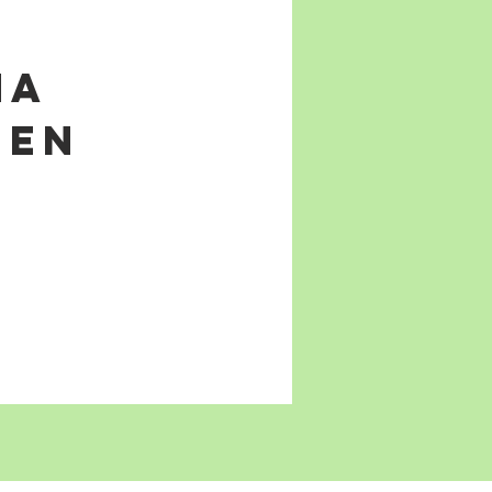
na
 en