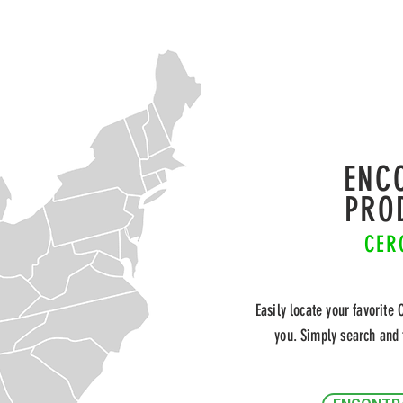
ENC
PRO
CER
Easily locate your favorite 
you. Simply search and 