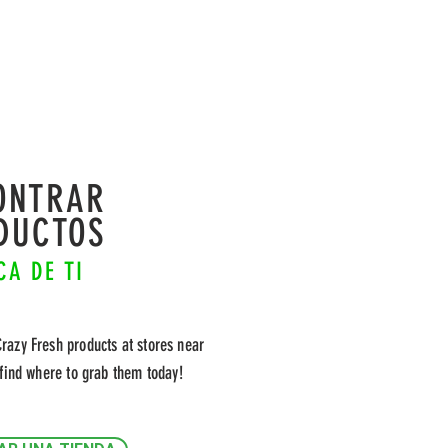
ONTRAR
DUCTOS
CA DE TI
Crazy Fresh products at stores near
find where to grab them today!