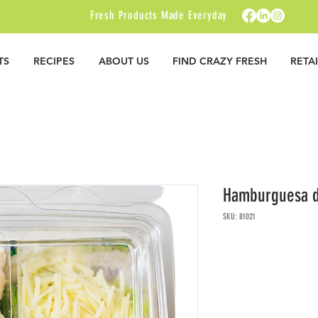
Fresh Products Made Everyday
TS
RECIPES
ABOUT US
FIND CRAZY FRESH
RETA
Hamburguesa d
SKU: 81021