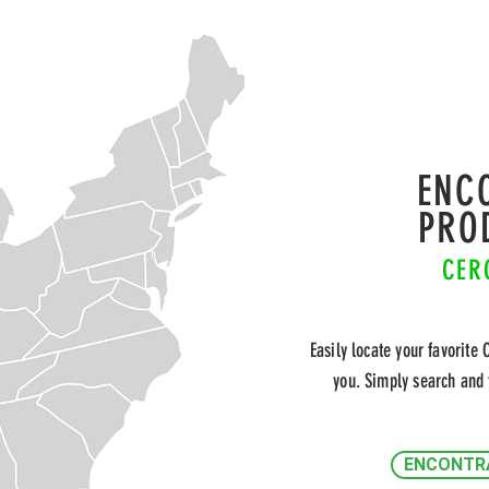
ENC
PRO
CER
Easily locate your favorite 
you. Simply search and 
ENCONTRA