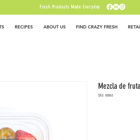
Fresh Products Made Everyday
TS
RECIPES
ABOUT US
FIND CRAZY FRESH
RETA
Mezcla de frut
SKU: 80863