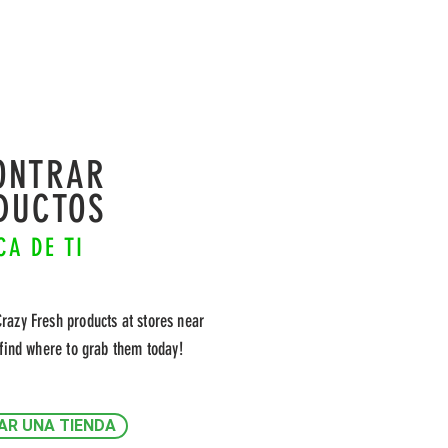
ONTRAR
DUCTOS
CA DE TI
Crazy Fresh products at stores near
find where to grab them today!
R UNA TIENDA