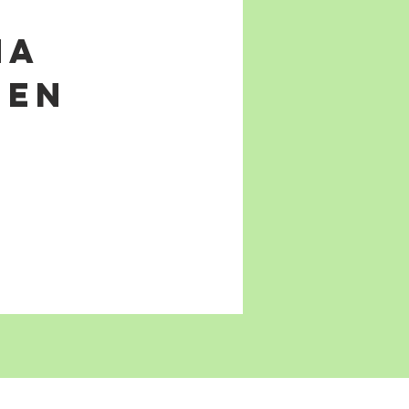
na
 en